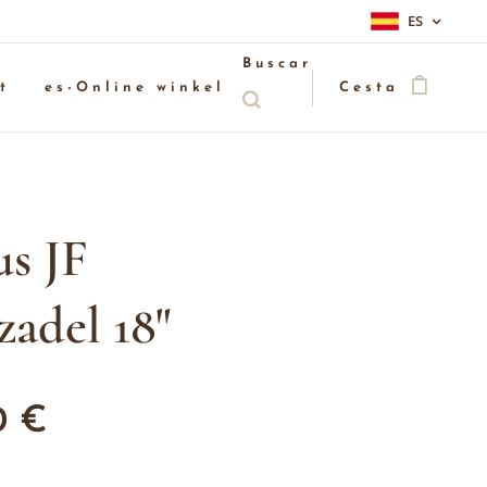
ES
Buscar
t
es-Online winkel
Cesta
us JF
zadel 18"
0
€