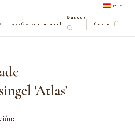
ES
Buscar
t
es-Online winkel
Cesta
ade
ingel 'Atlas'
ción: