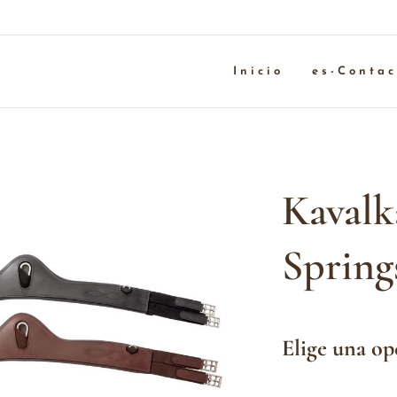
Inicio
es-Contac
Kavalk
Springs
Elige una op