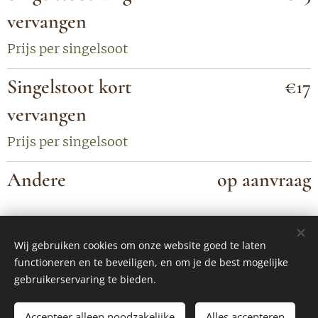
vervangen
Prijs per singelsoot
Singelstoot kort
€17
vervangen
Prijs per singelsoot
Andere
op aanvraag
Wij gebruiken cookies om onze website goed te laten
©2025
MJ Equine By Céline
, alle rechten voorbehouden
functioneren en te beveiligen, en om je de best mogelijke
Algemene voorwaarden
Cookies
gebruikerservaring te bieden.
Talen
Accepteer alleen noodzakelijke
Alles accepteren